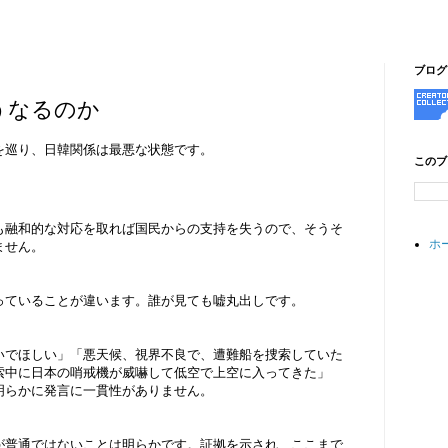
ブログ
うなるのか
を巡り、日韓関係は最悪な状態です。
このブ
も融和的な対応を取れば国民からの支持を失うので、そうそ
ホ
ません。
っていることが違います。誰が見ても嘘丸出しです。
いでほしい」「悪天候、視界不良で、遭難船を捜索していた
索中に日本の哨戒機が威嚇して低空で上空に入ってきた」
明らかに発言に一貫性がありません。
が普通ではないことは明らかです。証拠を示され、ここまで