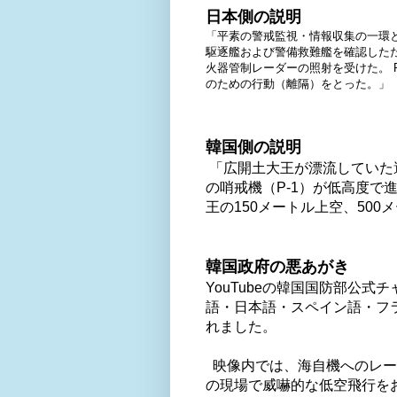
日本側の説明
「平素の警戒監視・情報収集の一環と
駆逐艦および警備救難艦を確認した
火器管制レーダーの照射を受けた。 
のための行動（離隔）をとった。」
韓国側の説明
「広開土大王が漂流していた
の哨戒機（P-1）が低高度で
王の150メートル上空、50
韓国政府の悪あがき
YouTubeの韓国国防部公
語・日本語・スペイン語・フ
れました。
映像内では、海自機へのレー
の現場で威嚇的な低空飛行を