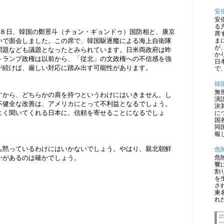
安
安
る
２８日、韓国の鄭景斗（チョン・ギョンドゥ）国防相と、康京
席
いで面会しました。この席で、韓国駆逐艦による海上自衛隊
ま
が
問題なども議題となったとみられています。日米両政府は昨
か
トランプ政権は以前から、「従北」の文政権への不信感を強
日
が続けば、厳しい対応に踏み出す可能性があります。
で、
韓
無
すから、どちらかの肩を持つというわけにはいきません。し
演
不健全な改善は、アメリカにとって不利益となるでしょう。
決
よく聞いてくれる日本に、信頼を寄せることになるでしょ
に
国
同
報
も黙っているわけにはいかないでしょう。やはり、親北朝鮮
危
かがあるのは確かでしょう。
危
響
割
を
さ
東
れ