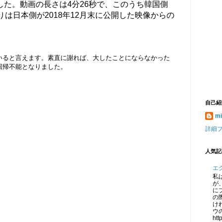
た。動画の長さは4分26秒で、このうち韓国側
りは日本側が2018年12月末に公開した映像からの
いると言えます。素直に謝れば、大したことにならなかった
回帰不能となりました。
自己紹
mi
詳細
人気記
エ
私
が、
に
の
け
ウ
htt