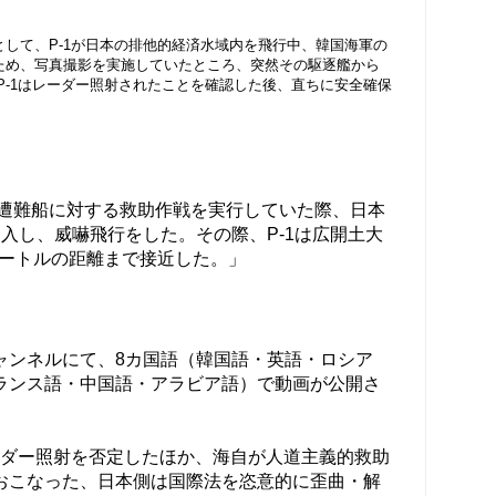
して、P-1が日本の排他的経済水域内を飛行中、韓国海軍の
ため、写真撮影を実施していたところ、突然その駆逐艦から
P-1はレーダー照射されたことを確認した後、直ちに安全確保
遭難船に対する救助作戦を実行していた際、日本
進入し、威嚇飛行をした。その際、P-1は広開土大
0メートルの距離まで接近した。」
式チャンネルにて、8カ国語（韓国語・英語・ロシア
ランス語・中国語・アラビア語）で動画が公開さ
ダー照射を否定したほか、海自が人道主義的救助
おこなった、日本側は国際法を恣意的に歪曲・解