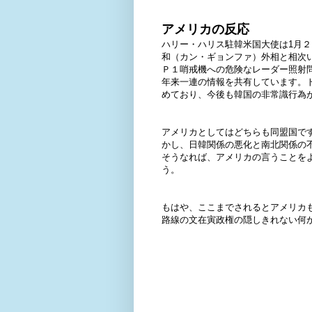
アメリカの反応
ハリー・ハリス駐韓米国大使は1月
和（カン・ギョンファ）外相と相次
Ｐ１哨戒機への危険なレーダー照射
年来一連の情報を共有しています。
めており、今後も韓国の非常識行為
アメリカとしてはどちらも同盟国で
かし、日韓関係の悪化と南北関係の
そうなれば、アメリカの言うことを
う。
もはや、ここまでされるとアメリカ
路線の文在寅政権の隠しきれない何