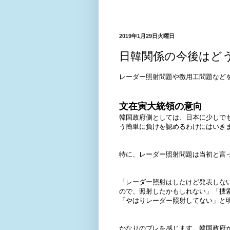
2019年1月29日火曜日
日韓関係の今後はど
レーダー照射問題や徴用工問題など
文在寅大統領の意向
韓国政府側としては、日本に少しで
う簡単に負けを認めるわけにはいき
特に、レーダー照射問題は当初と言
「レーダー照射はしたけど発表しな
ので、照射したかもしれない」「捜
「やはりレーダー照射してない」と
かなりのブレを感じます。韓国政府