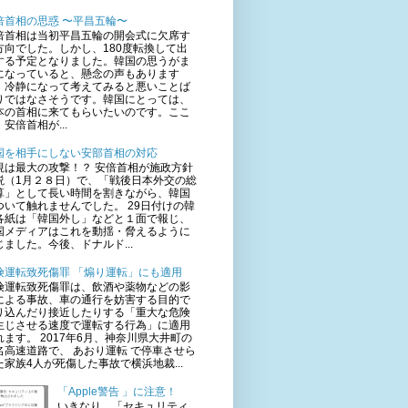
倍首相の思惑 〜平昌五輪〜
倍首相は当初平昌五輪の開会式に欠席す
方向でした。しかし、180度転換して出
する予定となりました。韓国の思うがま
になっていると、懸念の声もあります
、冷静になって考えてみると悪いことば
りではなさそうです。韓国にとっては、
本の首相に来てもらいたいのです。ここ
安倍首相が...
国を相手にしない安部首相の対応
視は最大の攻撃！？ 安倍首相が施政方針
説（1月２８日）で、「戦後日本外交の総
算」として長い時間を割きながら、韓国
ついて触れませんでした。 29日付けの韓
各紙は「韓国外し」などと１面で報じ、
国メディアはこれを動揺・脅えるように
じました。今後、ドナルド...
険運転致死傷罪 「煽り運転」にも適用
険運転致死傷罪は、飲酒や薬物などの影
による事故、車の通行を妨害する目的で
り込んだり接近したりする「重大な危険
生じさせる速度で運転する行為」に適用
れます。 2017年6月、神奈川県大井町の
名高速道路で、 あおり運転 で停車させら
た家族4人が死傷した事故で横浜地裁...
「Apple警告 」に注意！
いきなり、「セキュリティ