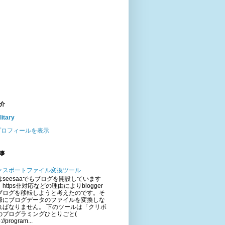
介
litary
プロフィールを表示
事
クスポートファイル変換ツール
はseesaaでもブログを開設しています
https非対応などの理由によりblogger
ブログを移転しようと考えたのです。そ
際にブログデータのファイルを変換しな
ればなりません。 下のツールは「クリボ
のプログラミングひとりごと(
p://program...