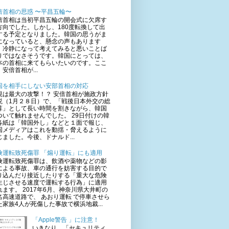
倍首相の思惑 〜平昌五輪〜
倍首相は当初平昌五輪の開会式に欠席す
方向でした。しかし、180度転換して出
する予定となりました。韓国の思うがま
になっていると、懸念の声もあります
、冷静になって考えてみると悪いことば
りではなさそうです。韓国にとっては、
本の首相に来てもらいたいのです。ここ
安倍首相が...
国を相手にしない安部首相の対応
視は最大の攻撃！？ 安倍首相が施政方針
説（1月２８日）で、「戦後日本外交の総
算」として長い時間を割きながら、韓国
ついて触れませんでした。 29日付けの韓
各紙は「韓国外し」などと１面で報じ、
国メディアはこれを動揺・脅えるように
じました。今後、ドナルド...
険運転致死傷罪 「煽り運転」にも適用
険運転致死傷罪は、飲酒や薬物などの影
による事故、車の通行を妨害する目的で
り込んだり接近したりする「重大な危険
生じさせる速度で運転する行為」に適用
れます。 2017年6月、神奈川県大井町の
名高速道路で、 あおり運転 で停車させら
た家族4人が死傷した事故で横浜地裁...
「Apple警告 」に注意！
いきなり、「セキュリティ