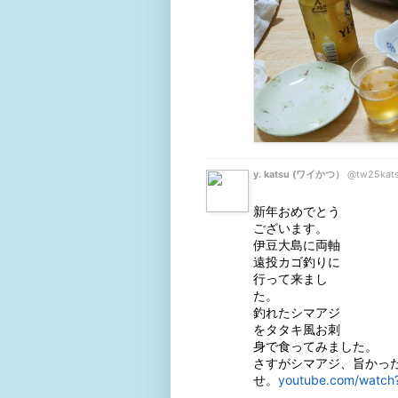
y. katsu (ワイかつ）
@tw25kat
新年おめでとう
ございます。

伊豆大島に両軸
遠投カゴ釣りに
行って来まし
た。

釣れたシマアジ
をタタキ風お刺
身で食ってみました。

さすがシマアジ、旨かっ
せ。
youtube.com/watch