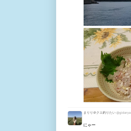
まりり＠クエ釣りたい
@gidary
にゃー
