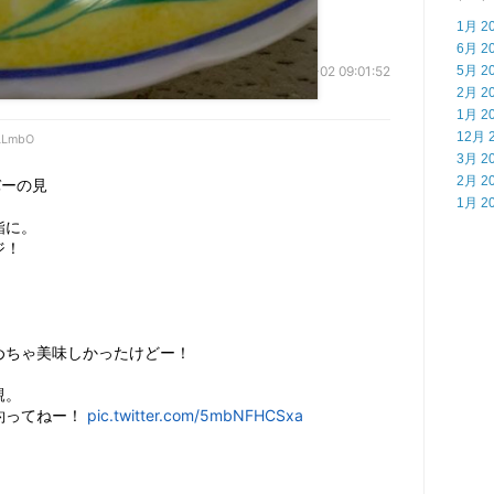
1月 2
6月 2
5月 2
2020-01-02 09:01:52
2月 2
1月 2
12月 
LLmbO
3月 2
2月 2
バーの見
1月 2
に。

！

ちゃ美味しかったけどー！

。

ってねー！ 
pic.twitter.com/5mbNFHCSxa