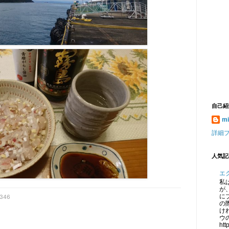
自己紹
mi
詳細
人気記
エ
私
が、
に
a346
の
け
ウ
htt