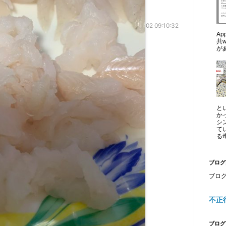
2020-01-02 09:10:32
A
共
が
と
か
シ
て
る毒
ブログ
ブロ
不正
ブログ