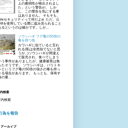
上の脆弱性が検出されまし
た」という警告が。 しか
し、この警告を気にする事
はありません。 そもそも、
ppleセキュリティって何だよw ただ、公
wifiを使用している際に盗み見られること
あるというのは確かです。しか...
ソウシハギ フグ毒の50倍の
毒を持つ魚
カワハギに似ていると言わ
れる(私は全然似てないと思
うが...)ソウシハギが間違え
て販売され、食べてしまう
いう事件がありましたが、健康被害は無
ったそうです。 ソウシハギは、パリトキ
ンというフグ毒の50倍の強さの毒を持っ
いる場合があります。 もっとも、保有す
の量...
内検索
グ内検索
行為を報告
 アーカイブ