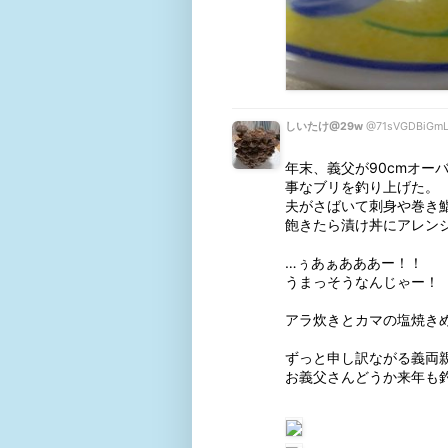
しいたけ@29w
@71sVGDBiGm
年末、義父が90cmオー
事なブリを釣り上げた。

夫がさばいて刺身や巻き鮨
飽きたら漬け丼にアレンジ
…ぅあぁあああー！！

うまっそうなんじゃー！

アラ炊きとカマの塩焼きめ
ずっと申し訳ながる義両親
お義父さんどうか来年も釣