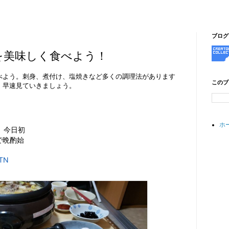
ブログ
を美味しく食べよう！
べよう。刺身、煮付け、塩焼きなど多くの調理法があります
このブ
、早速見ていきましょう。
ホ
。今日初
で晩酌始
kTN