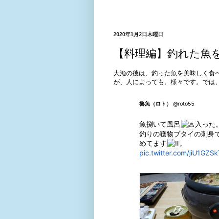
2020年1月2日木曜日
【料理編】釣れた魚
大漁の後は、釣った魚を美味しく食
が、人によっても、様々です。では
魯魚（ロト）
@roto55
魚捌いて風呂
入った
釣りの獲物ブタイの刺身
めてます
。 
pic.twitter.com/jiU1GZS