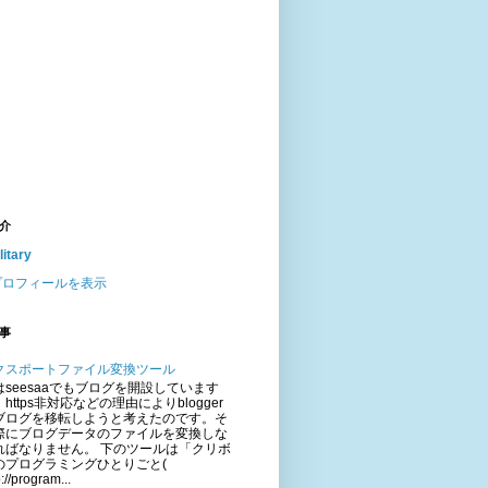
介
litary
プロフィールを表示
事
クスポートファイル変換ツール
はseesaaでもブログを開設しています
https非対応などの理由によりblogger
ブログを移転しようと考えたのです。そ
際にブログデータのファイルを変換しな
ればなりません。 下のツールは「クリボ
のプログラミングひとりごと(
p://program...