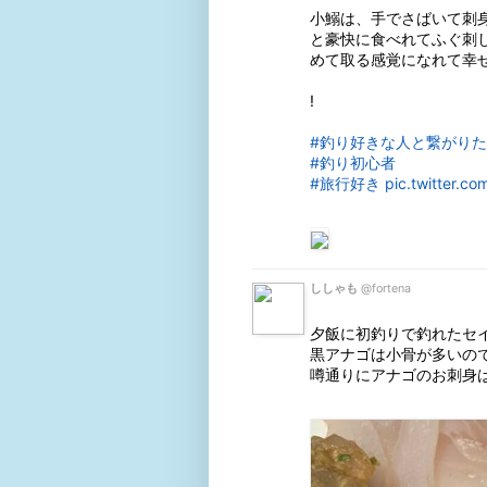
小鰯は、手でさばいて刺
と豪快に食べれてふぐ刺
めて取る感覚になれて幸せ 
!

#釣り好きな人と繋がり
#釣り初心者
#旅行好き
pic.twitter.
ししゃも
@fortena
夕飯に初釣りで釣れたセイ
黒アナゴは小骨が多いので
噂通りにアナゴのお刺身は