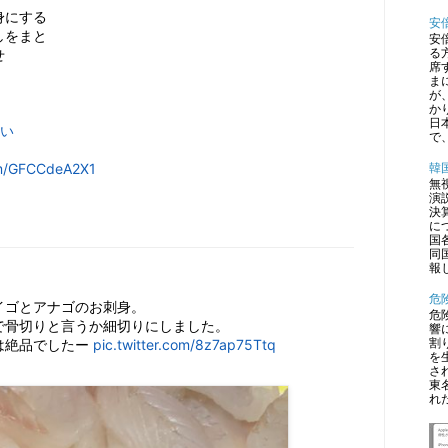
身にする
安
しをまと
安
る


席
ま
が
か
日
たい
で、
com/GFCCdeA2X1
韓
無
演
決
に
国
同
報
危
ゴとアナゴのお刺身。

危
骨切りと言うか細切りにしました。

響
絶品でしたー 
pic.twitter.com/8z7ap75Ttq
割
を
さ
東
れ